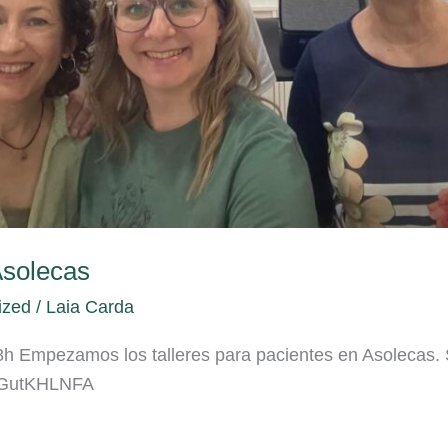
Asolecas
ized
/
Laia Carda
h Empezamos los talleres para pacientes en Asolecas. Si
CEGutKHLNFA