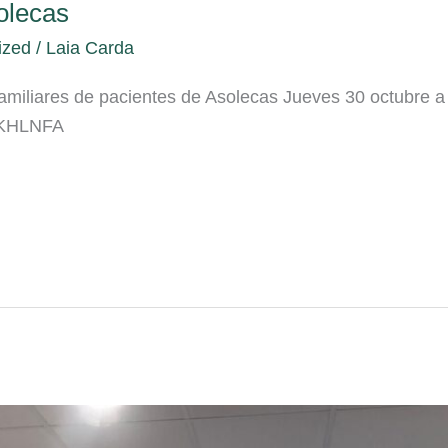
solecas
ized
/
Laia Carda
miliares de pacientes de Asolecas Jueves 30 octubre a 
utKHLNFA