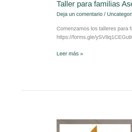
Taller para familias A
Taller
para
Deja un comentario
/
Uncategor
familias
Comenzamos los talleres para fa
Asolecas
https://forms.gle/ySV8q1CEG
Leer más »
Taller
para